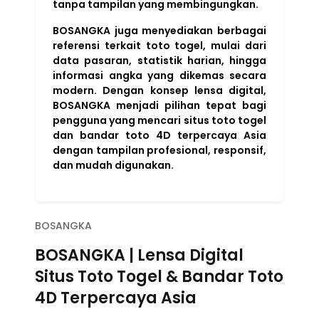
tanpa tampilan yang membingungkan.
BOSANGKA juga menyediakan berbagai
referensi terkait toto togel, mulai dari
data pasaran, statistik harian, hingga
informasi angka yang dikemas secara
modern. Dengan konsep lensa digital,
BOSANGKA menjadi pilihan tepat bagi
pengguna yang mencari situs toto togel
dan bandar toto 4D terpercaya Asia
dengan tampilan profesional, responsif,
dan mudah digunakan.
BOSANGKA
BOSANGKA | Lensa Digital
Situs Toto Togel & Bandar Toto
4D Terpercaya Asia