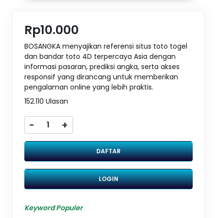
Rp10.000
BOSANGKA menyajikan referensi situs toto togel
dan bandar toto 4D terpercaya Asia dengan
informasi pasaran, prediksi angka, serta akses
responsif yang dirancang untuk memberikan
pengalaman online yang lebih praktis.
152.110 Ulasan
-
+
DAFTAR
LOGIN
Keyword Populer