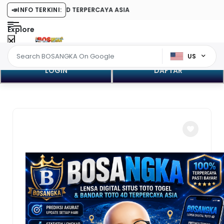
& BANDAR TOTO 4D TERPERCAYA ASIA
📣
INFO TERKINI:
Explore
US
LOGIN
DAFTAR