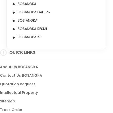
BOSANGKA
BOSANGKA DAFTAR
BOS ANGKA
BOSANGKA RESMI
BOSANGKA 4D
QUICK LINKS
About Us BOSANGKA
Contact Us BOSANGKA
Quotation Request
Intellectual Property
Sitemap
Track Order